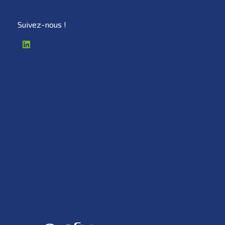
Digital Marketing - Phlox Elementor WordPress Theme
Just another Complete Elementor Demo - Phlox WordPress Theme site
Suivez-nous !
NeoGreen
Plans du site
A propos
Accueil
Expertises
Politique sur les
cookies
Carrières
Mentions légales
Média
Contactez-nous
Certifications