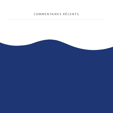
COMMENTAIRES RÉCENTS
Digital Marketing - Phlox Elementor WordPress Theme
Just another Complete Elementor Demo - Phlox WordPress Theme site